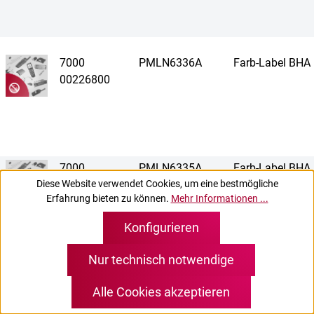
7000
PMLN6336A
Farb-Label BHA
00226800
7000
PMLN6335A
Farb-Label BHA
00226900
Diese Website verwendet Cookies, um eine bestmögliche
Erfahrung bieten zu können.
Mehr Informationen ...
Konfigurieren
Nur technisch notwendige
7000
PMLN6338A
Farb-Label BHA
00227000
Alle Cookies akzeptieren