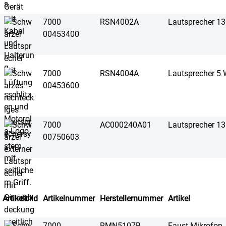
7000
RSN4002A
Lautsprecher 1
00453400
7000
RSN4004A
Lautsprecher 5
00453600
7000
AC000240A01
Lautsprecher 1
00750603
Artikelbild
Artikelnummer
Herstellernummer
Artikel
7000
RMN5107B
Faust Mikrofon