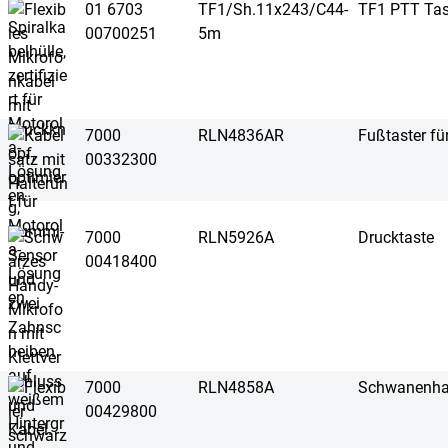
01 6703
TF1/Sh.11x243/C44-
TF1 PTT Tas
00700251
5m
7000
RLN4836AR
Fußtaster fü
00332300
7000
RLN5926A
Drucktaste
00418400
7000
RLN4858A
Schwanenha
00429800