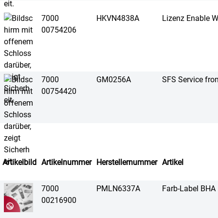
7000
HKVN4838A
Lizenz Enable 
00754206
7000
GM0256A
SFS Service from
00754420
Artikelbild
Artikelnummer
Herstellernummer
Artikel
7000
PMLN6337A
Farb-Label BHA
00216900