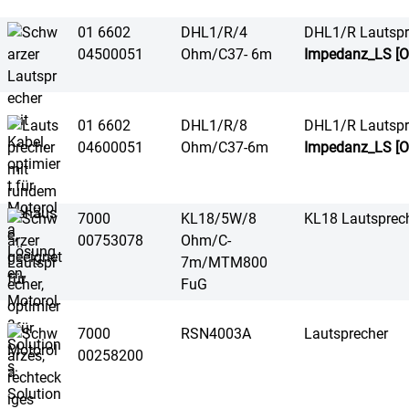
01 6602
DHL1/R/4
DHL1/R Lautspr
04500051
Ohm/C37- 6m
Impedanz_LS [O
01 6602
DHL1/R/8
DHL1/R Lautspr
04600051
Ohm/C37-6m
Impedanz_LS [O
7000
KL18/5W/8
KL18 Lautsprec
00753078
Ohm/C-
7m/MTM800
FuG
7000
RSN4003A
Lautsprecher
00258200