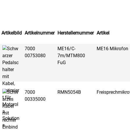
Artikelbild
Artikelnummer
Herstellernummer
Artikel
7000
ME16/C-
ME16 Mikrofon
00753080
7m/MTM800
FuG
7000
RMN5054B
Freisprechmikro
00335000