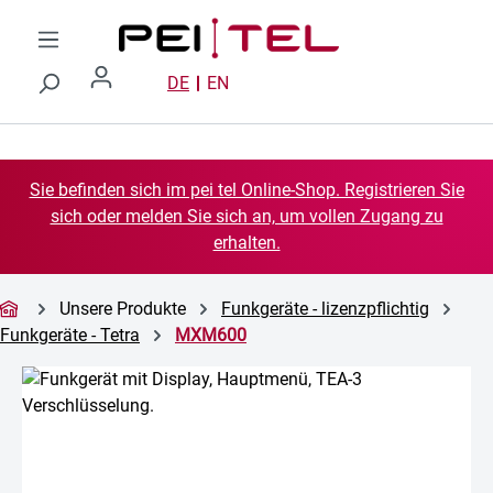
Zum Hauptinhalt springen
DE
EN
Sie befinden sich im pei tel Online-Shop. Registrieren Sie
sich oder melden Sie sich an, um vollen Zugang zu
erhalten.
Unsere Produkte
Funkgeräte - lizenzpflichtig
Funkgeräte - Tetra
MXM600
Bildergalerie überspringen