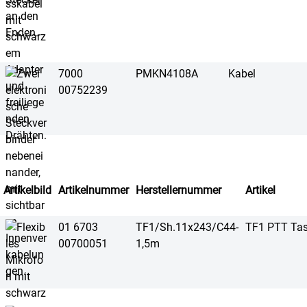
7000
PMKN4108A
Kabel
00752239
Artikelbild
Artikelnummer
Herstellernummer
Artikel
01 6703
TF1/Sh.11x243/C44-
TF1 PTT Tas
00700051
1,5m