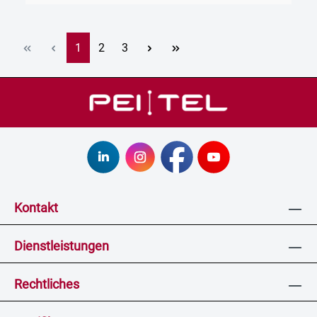
Seite
Seite
Seite
1
2
3
Kontakt
Dienstleistungen
Rechtliches