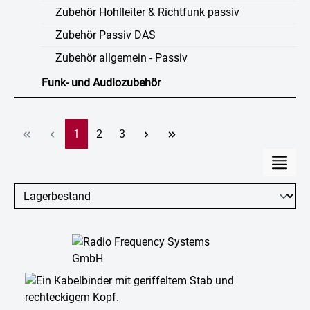
Zubehör Hohlleiter & Richtfunk passiv
Zubehör Passiv DAS
Zubehör allgemein - Passiv
Funk- und Audiozubehör
Seite
Seite
Seite
1
2
3