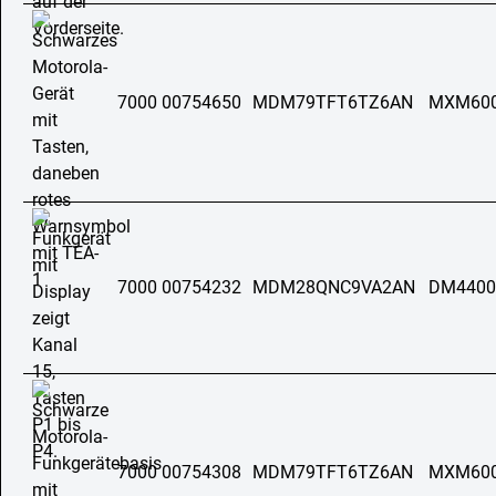
7000 00754650
MDM79TFT6TZ6AN
MXM60
7000 00754232
MDM28QNC9VA2AN
DM4400
7000 00754308
MDM79TFT6TZ6AN
MXM60