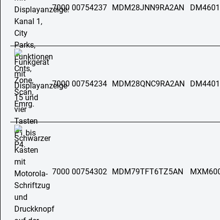
7000 00754237
MDM28JNN9RA2AN
DM4601
7000 00754234
MDM28QNC9RA2AN
DM4401
7000 00754302
MDM79TFT6TZ5AN
MXM60