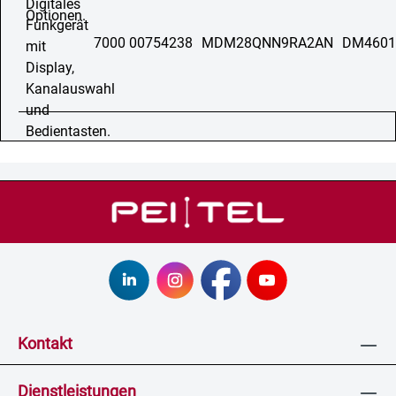
7000 00754238
MDM28QNN9RA2AN
DM4601
Kontakt
Dienstleistungen