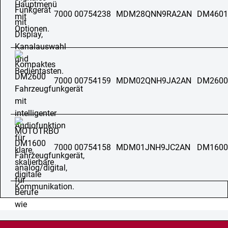
7000 00754238
MDM28QNN9RA2AN
DM4601
7000 00754159
MDM02QNH9JA2AN
DM2600
7000 00754158
MDM01JNH9JC2AN
DM1600