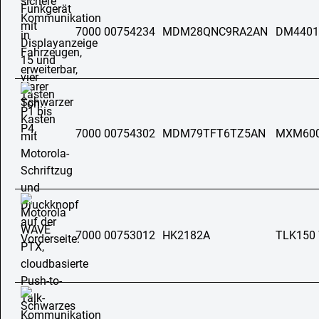
7000 00754234
MDM28QNC9RA2AN
DM4401
7000 00754302
MDM79TFT6TZ5AN
MXM60
7000 00753012
HK2182A
TLK150