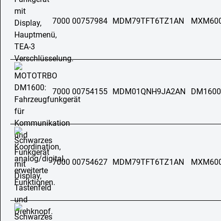
7000 00757984
MDM79TFT6TZ1AN
MXM60
7000 00754155
MDM01QNH9JA2AN
DM1600
7000 00754627
MDM79TFT6TZ1AN
MXM60