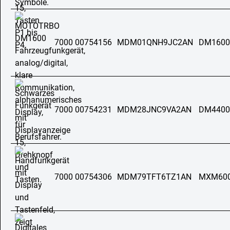
7000 00754156
MDM01QNH9JC2AN
DM1600
7000 00754231
MDM28JNC9VA2AN
DM4400
7000 00754306
MDM79TFT6TZ1AN
MXM60