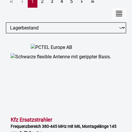
Seite
Seite
Seite
Seite
Seite
1
2
3
4
5
Kfz Ersatzstrahler
Frequenzbereich 380-445 MHz mit M6, Montagelänge 145