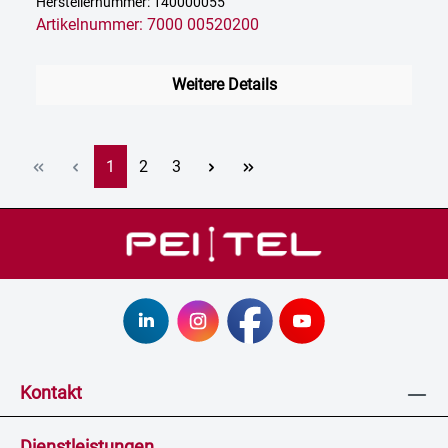
Herstellernummer: 140000055
Artikelnummer: 7000 00520200
Weitere Details
Seite
Seite
Seite
1
2
3
Kontakt
Dienstleistungen