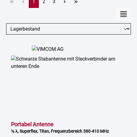
Seite
Seite
Seite
1
2
3
Portabel Antenne
½ λ, Superflex, Titan, Frequenzbereich 380-410 MHz