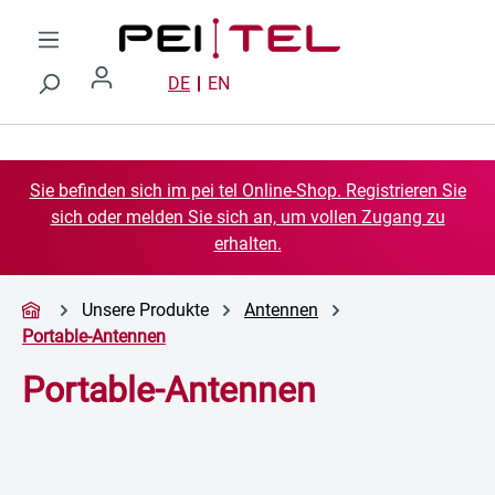
Zum Hauptinhalt springen
DE
EN
Sie befinden sich im pei tel Online-Shop. Registrieren Sie
sich oder melden Sie sich an, um vollen Zugang zu
erhalten.
Unsere Produkte
Antennen
Portable-Antennen
Portable-Antennen