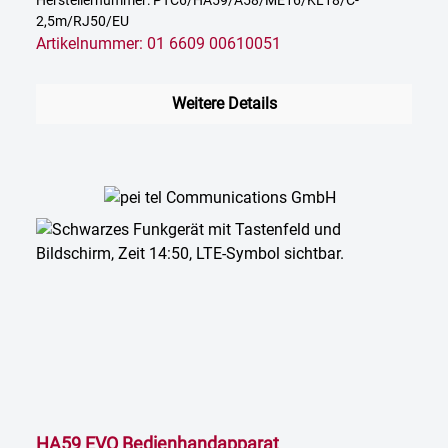
Herstellernummer: PTC6/HA59/A58/ME16/KL18/C-
EU Variante
2,5m/RJ50/EU
Artikelnummer: 01 6609 00610051
Weitere Details
HA59 EVO Bedienhandapparat