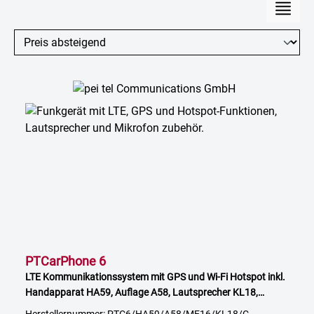
PTCarPhone 6
LTE Kommunikationssystem mit GPS und Wi-Fi Hotspot inkl.
Handapparat HA59, Auflage A58, Lautsprecher KL18,
Freisprechmikrofon ME16, Verlängerungskabel für HA 2,5 m,