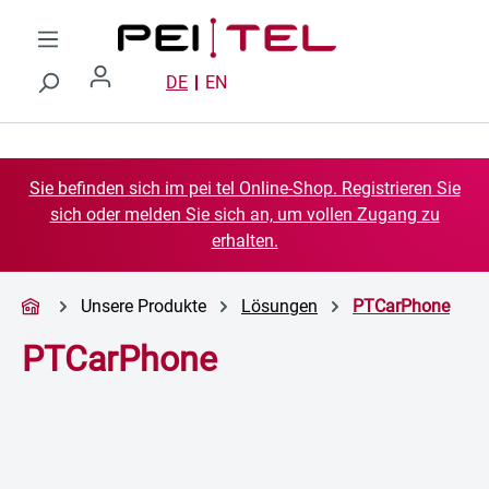
Zum Hauptinhalt springen
DE
EN
Sie befinden sich im pei tel Online-Shop. Registrieren Sie
sich oder melden Sie sich an, um vollen Zugang zu
erhalten.
Unsere Produkte
Lösungen
PTCarPhone
PTCarPhone