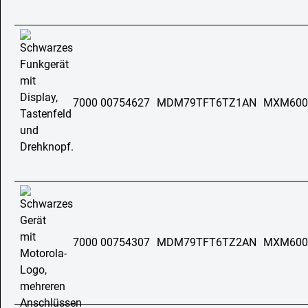
7000 00754627
MDM79TFT6TZ1AN
MXM600
7000 00754307
MDM79TFT6TZ2AN
MXM600