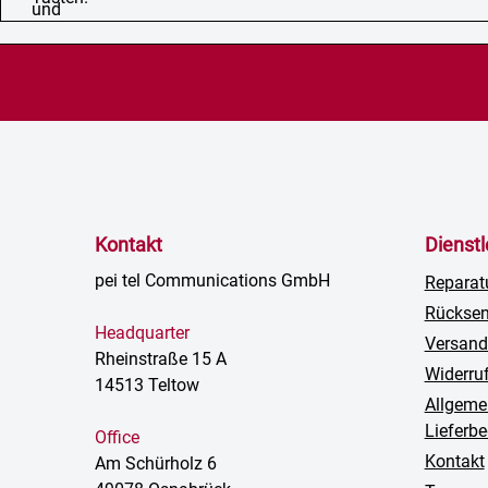
Kontakt
Dienst
pei tel Communications GmbH
Reparat
Rückse
Headquarter
Versand
Rheinstraße 15 A
Widerru
14513 Teltow
Allgeme
Lieferb
Office
Kontakt
Am Schürholz 6