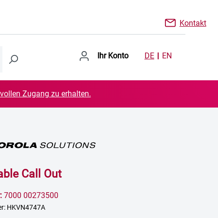
Kontakt
Ihr Konto
DE
EN
 vollen Zugang zu erhalten.
able Call Out
:
7000 00273500
er: HKVN4747A