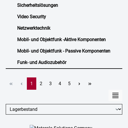
Sicherheitslösungen
Video Security
Netzwerktechnik
Mobil- und Objektfunk -Aktive Komponenten
Mobil- und Objektfunk - Passive Komponenten
Funk- und Audiozubehör
Seite
Seite
Seite
Seite
Seite
1
2
3
4
5