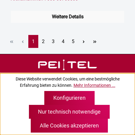
Weitere Details
Seite
Seite
Seite
Seite
Seite
1
2
3
4
5
Diese Website verwendet Cookies, um eine bestmögliche
Erfahrung bieten zu können.
Mehr Informationen ...
Konfigurieren
Kontakt
Nur technisch notwendige
Alle Cookies akzeptieren
Dienstleistungen