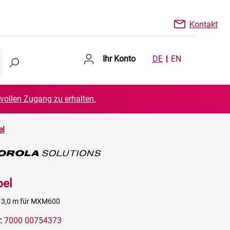
Kontakt
Ihr Konto
DE
EN
 vollen Zugang zu erhalten.
el
bel
 3,0 m für MXM600
:
7000 00754373