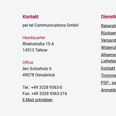
Kontakt
Dienst
pei tel Communications GmbH
Reparat
Rückse
Headquarter
Versand
Rheinstraße 15 A
Widerru
14513 Teltow
Allgeme
Lieferb
Office
Kontakt
Am Schürholz 6
49078 Osnabrück
Trommel
PSP - p
Tel.: +49 3328 9363-0
Anmeldu
Fax: +49 3328 9363-216
E-Mail schreiben