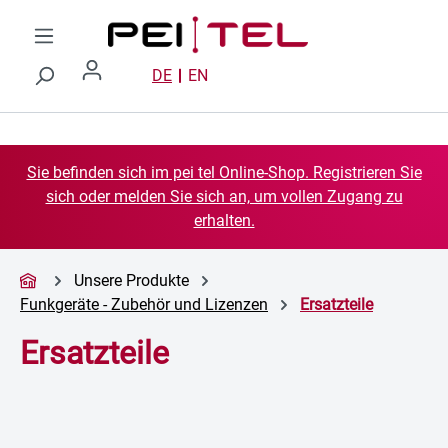
Zum Hauptinhalt springen
DE
EN
Sie befinden sich im pei tel Online-Shop. Registrieren Sie
sich oder melden Sie sich an, um vollen Zugang zu
erhalten.
Unsere Produkte
Funkgeräte - Zubehör und Lizenzen
Ersatzteile
Ersatzteile