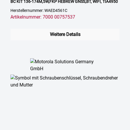
BC KIT 136-174M,5W,FKP HEBREW GNSS,BT, WIFI, TIA4950
Herstellernummer: WAED4561C
Artikelnummer: 7000 00757537
Weitere Details