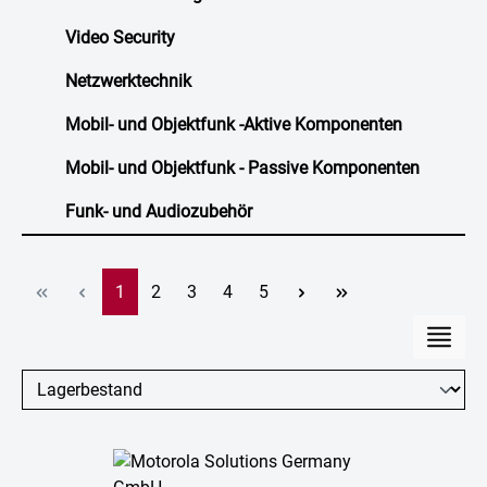
Video Security
Netzwerktechnik
Mobil- und Objektfunk -Aktive Komponenten
Mobil- und Objektfunk - Passive Komponenten
Funk- und Audiozubehör
Seite
Seite
Seite
Seite
Seite
1
2
3
4
5