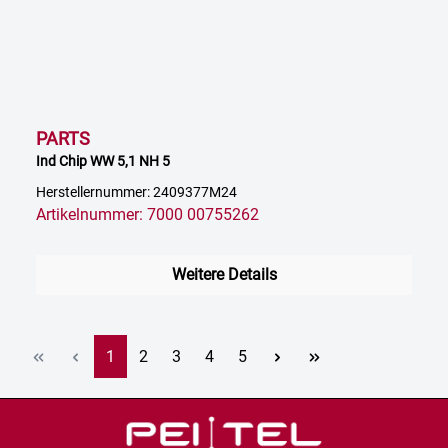
PARTS
Ind Chip WW 5,1 NH 5
Herstellernummer: 2409377M24
Artikelnummer: 7000 00755262
Weitere Details
Seite
Seite
Seite
Seite
Seite
1
2
3
4
5