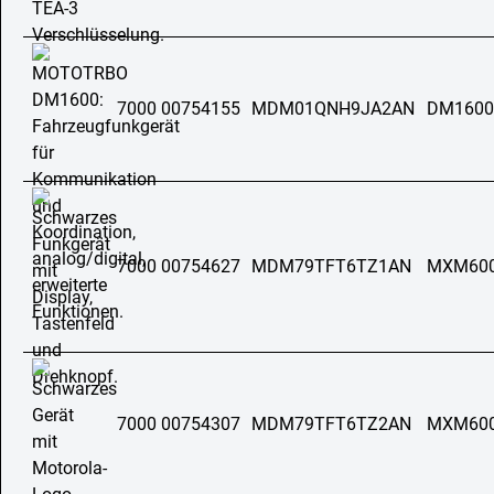
7000 00754155
MDM01QNH9JA2AN
DM1600
7000 00754627
MDM79TFT6TZ1AN
MXM60
7000 00754307
MDM79TFT6TZ2AN
MXM60