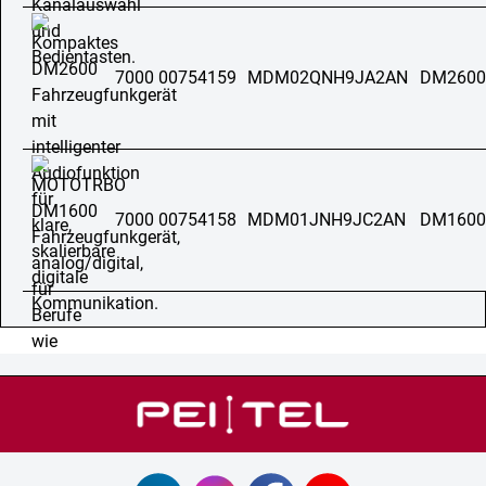
7000 00754159
MDM02QNH9JA2AN
DM2600
7000 00754158
MDM01JNH9JC2AN
DM1600