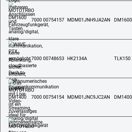
7000 00754157
MDM01JNH9JA2AN
DM1600
7000 00748653
HK2134A
TLK150
7000 00754154
MDM01JNC9JC2AN
DM1400