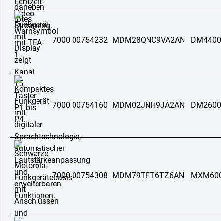
7000 00754232
MDM28QNC9VA2AN
DM4400
7000 00754160
MDM02JNH9JA2AN
DM2600
7000 00754308
MDM79TFT6TZ6AN
MXM60