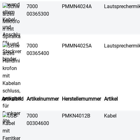
7000
PMMN4024A
Lautsprechermi
00365300
7000
PMMN4025A
Lautsprechermi
00365400
Artikelbild
Artikelnummer
Herstellernummer
Artikel
7000
PMKN4012B
Kabel
00304600