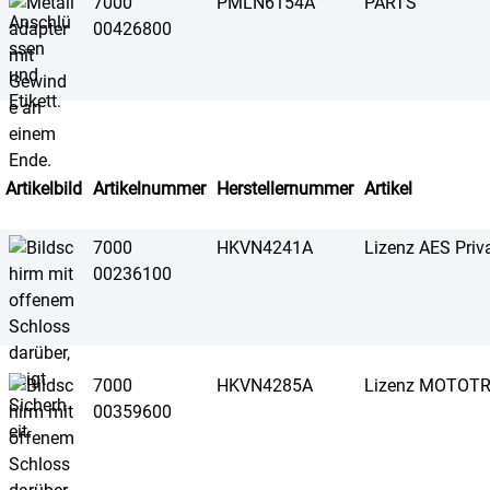
7000
PMLN6154A
PARTS
00426800
Artikelbild
Artikelnummer
Herstellernummer
Artikel
7000
HKVN4241A
Lizenz AES Priv
00236100
7000
HKVN4285A
Lizenz MOTOTRB
00359600