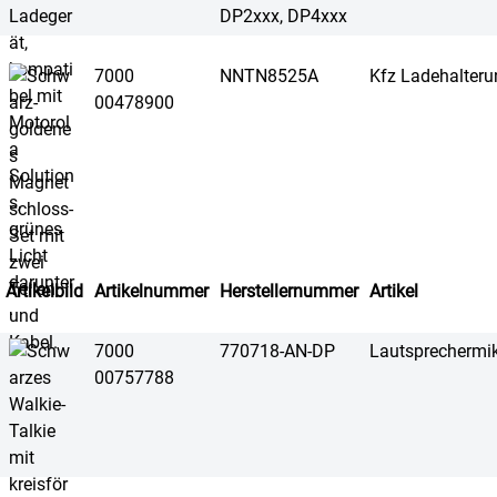
DP2xxx, DP4xxx
7000
NNTN8525A
Kfz Ladehalteru
00478900
Artikelbild
Artikelnummer
Herstellernummer
Artikel
7000
770718-AN-DP
Lautsprecherm
00757788