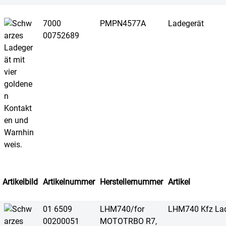
7000
PMPN4577A
Ladegerät
00752689
Artikelbild
Artikelnummer
Herstellernummer
Artikel
01 6509
LHM740/for
LHM740 Kfz Lad
00200051
MOTOTRBO R7,