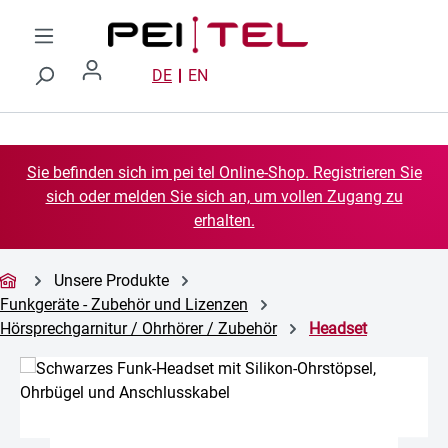
Zum Hauptinhalt springen
DE
EN
Sie befinden sich im pei tel Online-Shop. Registrieren Sie
sich oder melden Sie sich an, um vollen Zugang zu
erhalten.
Unsere Produkte
Funkgeräte - Zubehör und Lizenzen
Hörsprechgarnitur / Ohrhörer / Zubehör
Headset
Bildergalerie überspringen