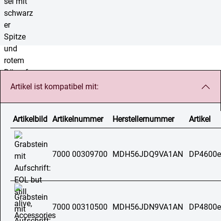
Artikel ist kompatibel mit:
Artikelbild
Artikelnummer
Herstellernummer
Artikel
7000 00309700
MDH56JDQ9VA1AN
DP4600e
7000 00310500
MDH56JDN9VA1AN
DP4800e