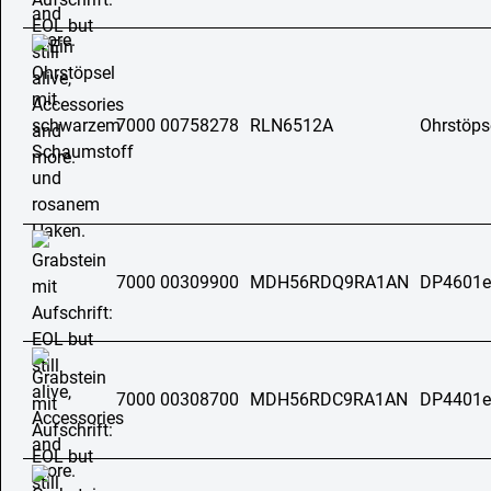
7000 00758278
RLN6512A
Ohrstöps
7000 00309900
MDH56RDQ9RA1AN
DP4601e
7000 00308700
MDH56RDC9RA1AN
DP4401e