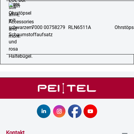
7000 00758279
RLN6511A
Ohrstöps
Kontakt