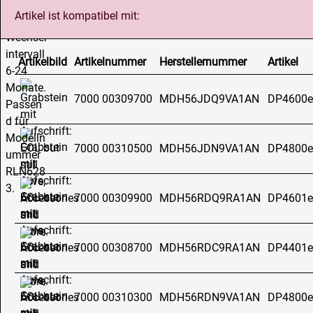
Artikel ist kompatibel mit:
Artikelbild
Artikelnummer
Herstellernummer
Artikel
7000 00309700
MDH56JDQ9VA1AN
DP4600e
7000 00310500
MDH56JDN9VA1AN
DP4800e
7000 00309900
MDH56RDQ9RA1AN
DP4601e
7000 00308700
MDH56RDC9RA1AN
DP4401e
7000 00310300
MDH56RDN9VA1AN
DP4800e