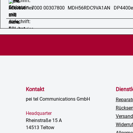
7000 00307800
MDH56RDC9VA1AN
DP4400e
Kontakt
Dienst
pei tel Communications GmbH
Reparat
Rückse
Headquarter
Versand
Rheinstraße 15 A
Widerru
14513 Teltow
Allgeme