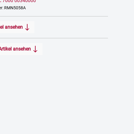
:
7000 00340000
er: RMN5058A
kel ansehen
Artikel ansehen