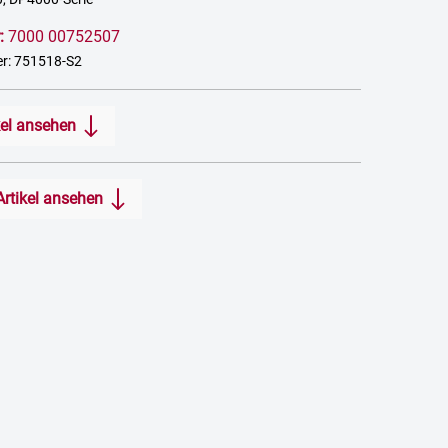
:
7000 00752507
r: 751518-S2
kel ansehen
Artikel ansehen