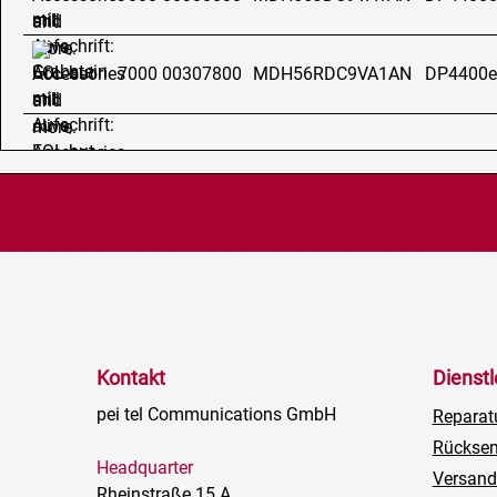
7000 00307800
MDH56RDC9VA1AN
DP4400e
Kontakt
Dienst
pei tel Communications GmbH
Reparat
Rückse
Headquarter
Versand
Rheinstraße 15 A