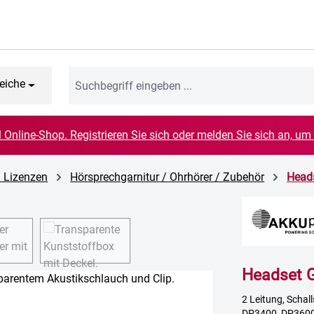
eiche
el Online-Shop. Registrieren Sie sich oder melden Sie sich an, um
d Lizenzen
Hörsprechgarnitur / Ohrhörer / Zubehör
Head
Headset 
2 Leitung, Schall
DP3400, DP3600