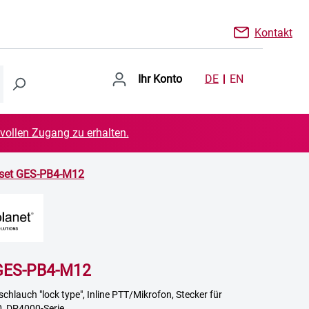
Kontakt
Ihr Konto
DE
EN
 vollen Zugang zu erhalten.
set GES-PB4-M12
GES-PB4-M12
schlauch "lock type", Inline PTT/Mikrofon, Stecker für
, DP4000-Serie