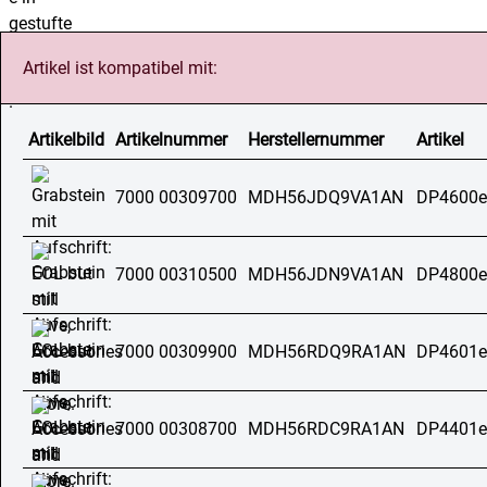
Artikel ist kompatibel mit:
Artikelbild
Artikelnummer
Herstellernummer
Artikel
7000 00309700
MDH56JDQ9VA1AN
DP4600e
7000 00310500
MDH56JDN9VA1AN
DP4800e
7000 00309900
MDH56RDQ9RA1AN
DP4601e
7000 00308700
MDH56RDC9RA1AN
DP4401e