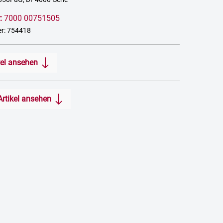
:
7000 00751505
r: 754418
kel ansehen
Artikel ansehen