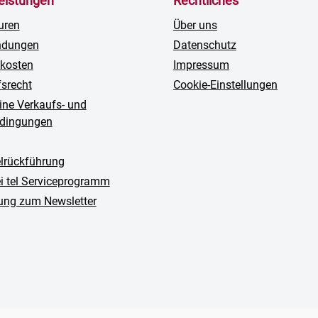
leistungen
Rechtliches
uren
Über uns
ndungen
Datenschutz
kosten
Impressum
fsrecht
Cookie-Einstellungen
ine Verkaufs- und
edingungen
rückführung
ei tel Serviceprogramm
ng zum Newsletter