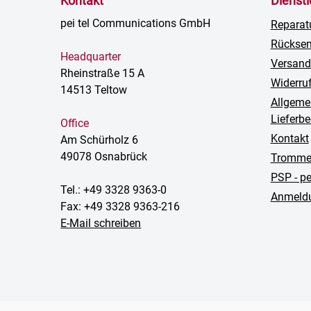
Kontakt
Dienst
pei tel Communications GmbH
Reparat
Rückse
Headquarter
Versand
Rheinstraße 15 A
Widerru
14513 Teltow
Allgeme
Lieferb
Office
Kontakt
Am Schürholz 6
49078 Osnabrück
Trommel
PSP - p
Tel.: +49 3328 9363-0
Anmeldu
Fax: +49 3328 9363-216
E-Mail schreiben