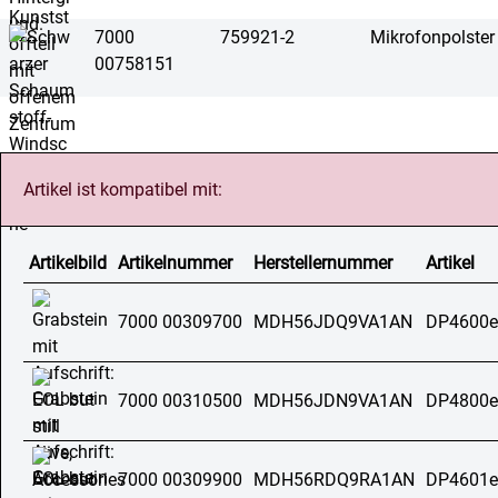
7000
759921-2
Mikrofonpolste
00758151
Artikel ist kompatibel mit:
Artikelbild
Artikelnummer
Herstellernummer
Artikel
7000 00309700
MDH56JDQ9VA1AN
DP4600e
7000 00310500
MDH56JDN9VA1AN
DP4800e
7000 00309900
MDH56RDQ9RA1AN
DP4601e