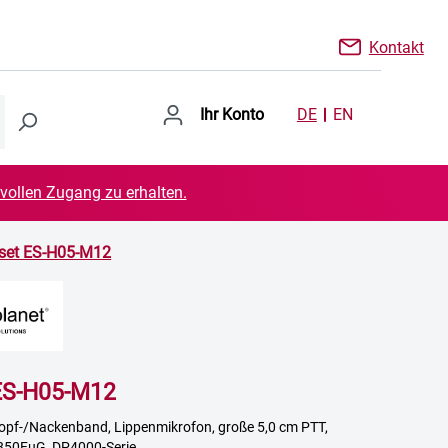
Kontakt
Ihr Konto
DE
EN
 vollen Zugang zu erhalten.
set ES-H05-M12
ES-H05-M12
kopf-/Nackenband, Lippenmikrofon, große 5,0 cm PTT,
850FuG, DP4000-Serie