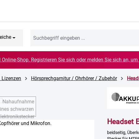
eiche
el Online-Shop. Registrieren Sie sich oder melden Sie sich an, um
d Lizenzen
Hörsprechgarnitur / Ohrhörer / Zubehör
Head
Headset 
beidseitig, Über
Stecker für MTP