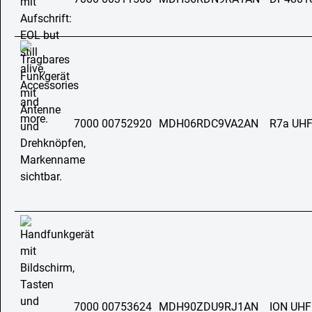
7000 00752920
MDH06RDC9VA2AN
R7a UH
7000 00753624
MDH90ZDU9RJ1AN
ION UHF