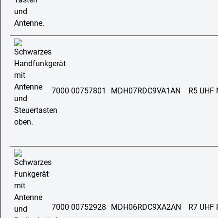
7000 00757801
MDH07RDC9VA1AN
R5 UHF
7000 00752928
MDH06RDC9XA2AN
R7 UHF 