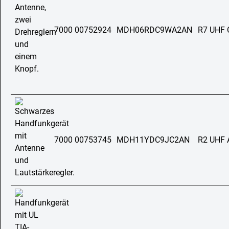
7000 00752924
MDH06RDC9WA2AN
R7 UHF 
7000 00753745
MDH11YDC9JC2AN
R2 UHF