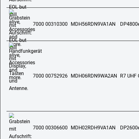
7000 00310300
MDH56RDN9VA1AN
DP4800
7000 00752926
MDH06RDN9WA2AN
R7 UHF 
7000 00306600
MDH02RDH9VA1AN
DP2600