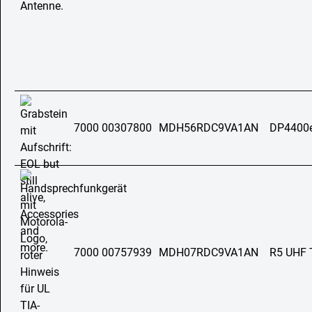
7000 00307800
MDH56RDC9VA1AN
DP4400
7000 00757939
MDH07RDC9VA1AN
R5 UHF 