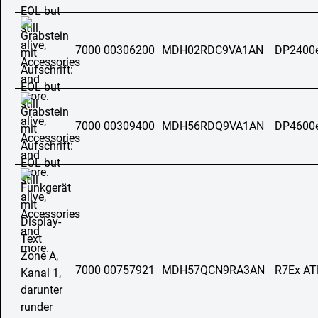
7000 00306200
MDH02RDC9VA1AN
DP2400
7000 00309400
MDH56RDQ9VA1AN
DP4600
7000 00757921
MDH57QCN9RA3AN
R7Ex AT