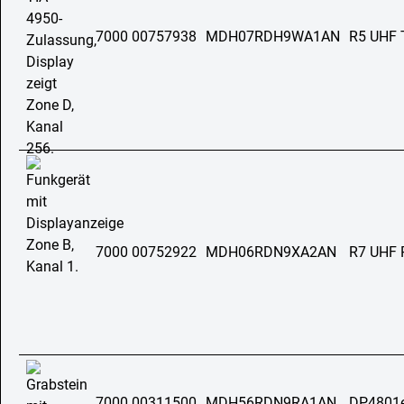
7000 00757938
MDH07RDH9WA1AN
R5 UHF 
7000 00752922
MDH06RDN9XA2AN
R7 UHF 
7000 00311500
MDH56RDN9RA1AN
DP4801