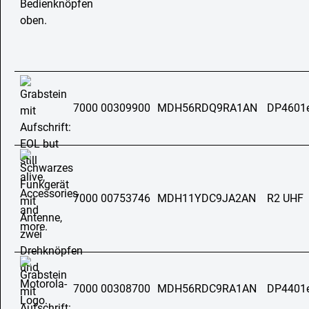
7000 00309900
MDH56RDQ9RA1AN
DP4601
7000 00753746
MDH11YDC9JA2AN
R2 UHF
7000 00308700
MDH56RDC9RA1AN
DP4401