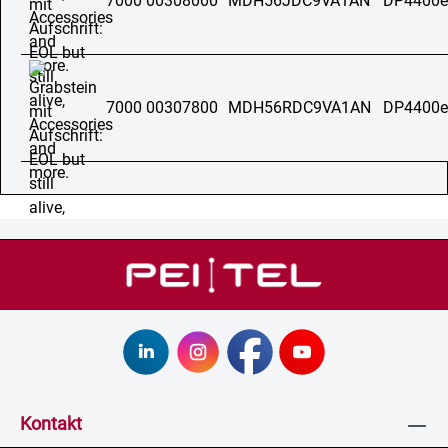
7000 00308000
MDH56JDC9VA1AN
DP4400e
7000 00307800
MDH56RDC9VA1AN
DP4400e
Kontakt