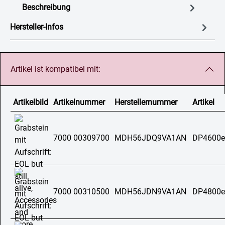
Beschreibung
Hersteller-Infos
Artikel ist kompatibel mit:
Artikelbild
Artikelnummer
Herstellernummer
Artikel
7000 00309700
MDH56JDQ9VA1AN
DP4600e
7000 00310500
MDH56JDN9VA1AN
DP4800e