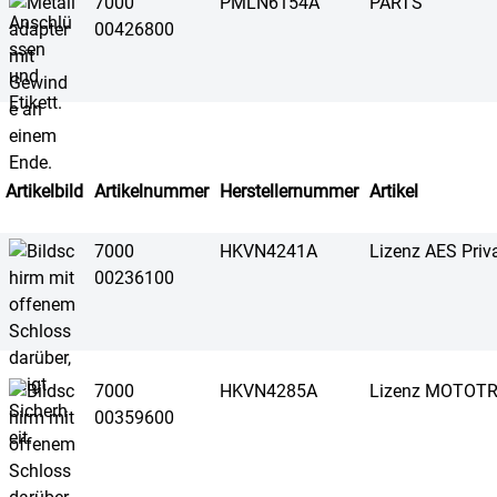
7000
PMLN6154A
PARTS
00426800
Artikelbild
Artikelnummer
Herstellernummer
Artikel
7000
HKVN4241A
Lizenz AES Priv
00236100
7000
HKVN4285A
Lizenz MOTOTRB
00359600