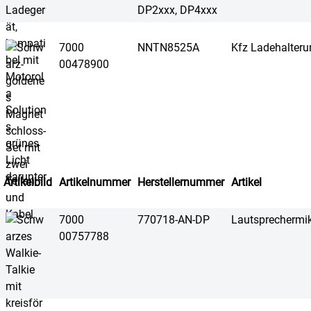
DP2xxx, DP4xxx
7000
NNTN8525A
Kfz Ladehalteru
00478900
Artikelbild
Artikelnummer
Herstellernummer
Artikel
7000
770718-AN-DP
Lautsprecherm
00757788