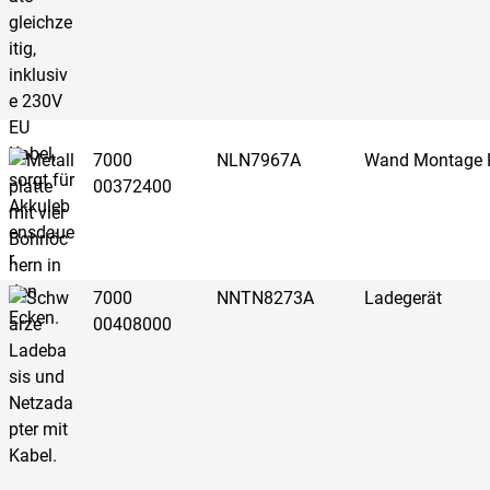
7000
NLN7967A
Wand Montage K
00372400
7000
NNTN8273A
Ladegerät
00408000