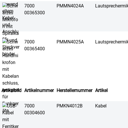
7000
PMMN4024A
Lautsprechermi
00365300
7000
PMMN4025A
Lautsprechermi
00365400
Artikelbild
Artikelnummer
Herstellernummer
Artikel
7000
PMKN4012B
Kabel
00304600