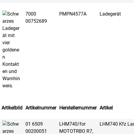
7000
PMPN4577A
Ladegerät
00752689
Artikelbild
Artikelnummer
Herstellernummer
Artikel
01 6509
LHM740/for
LHM740 Kfz Lad
00200051
MOTOTRBO R7,