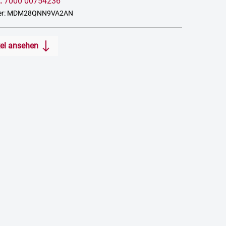
:
7000 00754236
mer: MDM28QNN9VA2AN
kel ansehen