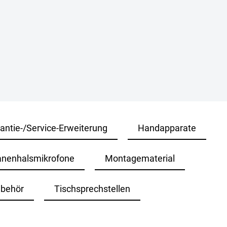
antie-/Service-Erweiterung
Handapparate
anenhalsmikrofone
Montagematerial
ubehör
Tischsprechstellen