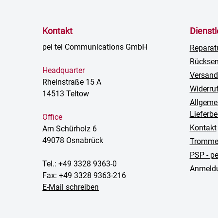
Kontakt
Dienst
pei tel Communications GmbH
Reparat
Rückse
Headquarter
Versand
Rheinstraße 15 A
Widerru
14513 Teltow
Allgeme
Lieferb
Office
Kontakt
Am Schürholz 6
49078 Osnabrück
Trommel
PSP - p
Tel.: +49 3328 9363-0
Anmeldu
Fax: +49 3328 9363-216
E-Mail schreiben