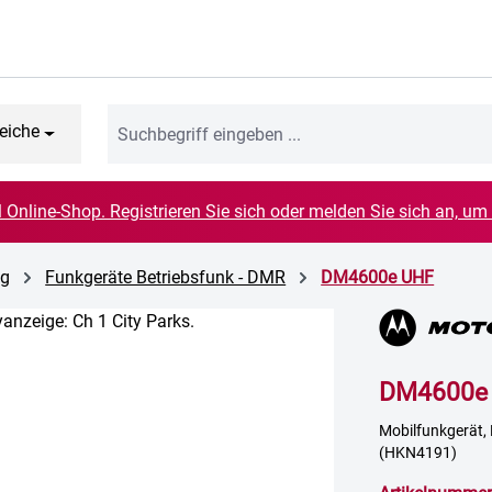
eiche
el Online-Shop. Registrieren Sie sich oder melden Sie sich an, um
ig
Funkgeräte Betriebsfunk - DMR
DM4600e UHF
DM4600e
Mobilfunkgerät, 
(HKN4191)