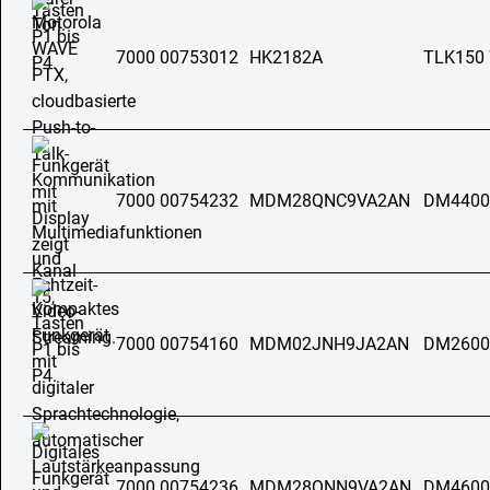
7000 00753012
HK2182A
TLK150
7000 00754232
MDM28QNC9VA2AN
DM4400
7000 00754160
MDM02JNH9JA2AN
DM2600
7000 00754236
MDM28QNN9VA2AN
DM4600