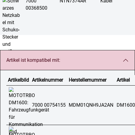
7000
NTN7374AR
Kabel
00368500
Artikel ist kompatibel mit:
Artikelbild
Artikelnummer
Herstellernummer
Artikel
7000 00754155
MDM01QNH9JA2AN
DM1600