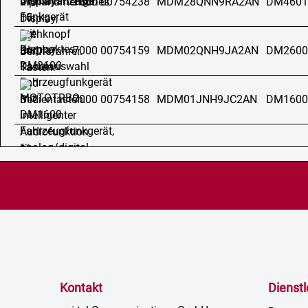
7000 00754238
MDM28QNN9RA2AN
DM4601
7000 00754159
MDM02QNH9JA2AN
DM2600
7000 00754158
MDM01JNH9JC2AN
DM1600
Kontakt
Dienst