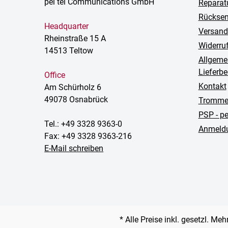
pei tel Communications GmbH
Reparat
Rückse
Headquarter
Versand
Rheinstraße 15 A
Widerru
14513 Teltow
Allgeme
Lieferb
Office
Kontakt
Am Schürholz 6
49078 Osnabrück
Trommel
PSP - p
Tel.: +49 3328 9363-0
Anmeldu
Fax: +49 3328 9363-216
E-Mail schreiben
* Alle Preise inkl. gesetzl. Me