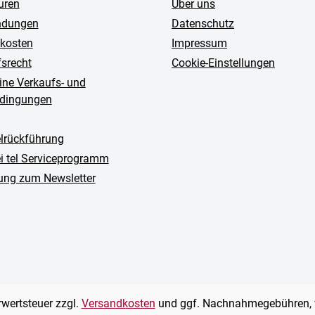
uren
Über uns
ndungen
Datenschutz
kosten
Impressum
fsrecht
Cookie-Einstellungen
ine Verkaufs- und
edingungen
rückführung
ei tel Serviceprogramm
ng zum Newsletter
hrwertsteuer zzgl.
Versandkosten
und ggf. Nachnahmegebühren, 