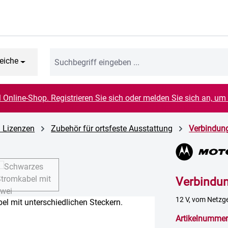
eiche
el Online-Shop. Registrieren Sie sich oder melden Sie sich an, um
d Lizenzen
Zubehör für ortsfeste Ausstattung
Verbindun
Verbindu
12 V, vom Netzge
Artikelnummer