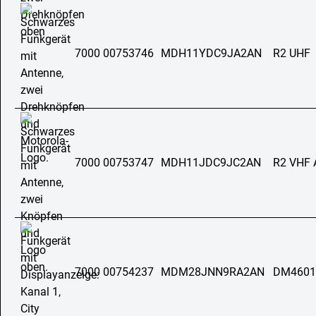
7000 00753746
MDH11YDC9JA2AN
R2 UHF
7000 00753747
MDH11JDC9JC2AN
R2 VHF
7000 00754237
MDM28JNN9RA2AN
DM4601