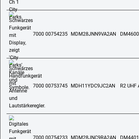
7000 00754235
MDM28JNN9VA2AN
DM4600
7000 00753745
MDH11YDC9JC2AN
R2 UHF
7000 00754233
MDM28JNC9RA2AN
DM4401