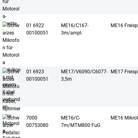
01 6922
ME16/C167-
ME16 Freisp
00100051
3m/ampl.
01 6923
ME17/V6090/C6077-
ME17 Freisp
00100051
3,5m
7000
ME16/C-
ME16 Mikro
00753080
7m/MTM800 FuG