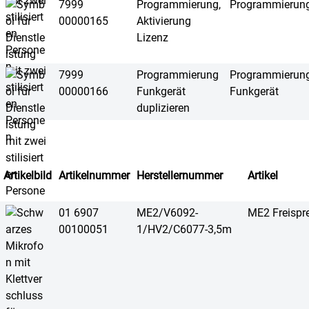
7999
Programmierung,
Programmierung,
00000165
Aktivierung
Lizenz
7999
Programmierung
Programmierung 
00000166
Funkgerät
Funkgerät
duplizieren
Artikelbild
Artikelnummer
Herstellernummer
Artikel
01 6907
ME2/V6092-
ME2 Freispr
00100051
1/HV2/C6077-3,5m