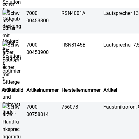
7000
RSN4001A
Lautsprecher 1
00453300
7000
HSN8145B
Lautsprecher 7,
00453900
Artikelbild
Artikelnummer
Herstellernummer
Artikel
7000
756078
Faustmikrofon
00758014