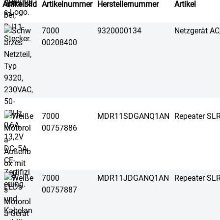
Artikelbild
Artikelnummer
Herstellernummer
Artikel
7000
9320000134
Netzgerät A
00208400
7000
MDR11SDGANQ1AN
Repeater SL
00757886
7000
MDR11JDGANQ1AN
Repeater SL
00757887