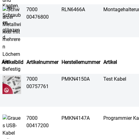
7000
RLN6466A
Montagehalteru
00476800
Artikelbild
Artikelnummer
Herstellernummer
Artikel
7000
PMKN4150A
Test Kabel
00757761
7000
PMKN4147A
Programmier Ka
00417200