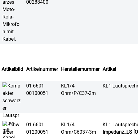
00288400
Artikelbild
Artikelnummer
Herstellernummer
Artikel
01 6601
KL1/4
KL1 Lautsprech
00100051
Ohm/P/C37-2m
01 6601
KL1/4
KL1 Lautsprech
01200051
Ohm/C6037-3m
Impedanz_LS [O