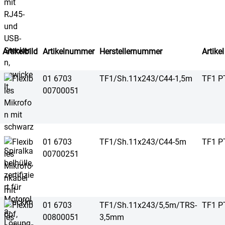
Artikelbild
Artikelnummer
Herstellernummer
Artikel
01 6703
TF1/Sh.11x243/C44-1,5m
TF1 P
00700051
01 6703
TF1/Sh.11x243/C44-5m
TF1 P
00700251
01 6703
TF1/Sh.11x243/5,5m/TRS-
TF1 P
00800051
3,5mm