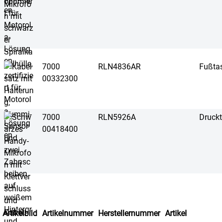
7000
RLN4836AR
Fußtas
00332300
7000
RLN5926A
Druckt
00418400
Artikelbild
Artikelnummer
Herstellernummer
Artikel