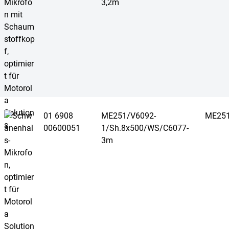
3,2m
01 6908
ME251/V6092-
ME251
00600051
1/Sh.8x500/WS/C6077-
3m