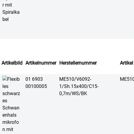
Artikelbild
Artikelnummer
Herstellernummer
Artikel
01 6903
ME510/V6092-
ME510
00100005
1/Sh.15x400/C15-
0,7m/WS/BK