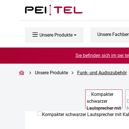
 Hauptinhalt springen
Zur Suche springen
Zur Hauptnavigation springen
Unsere Fachber
Unsere Produkte
Sie befinden sich im pei t
Unsere Produkte
Funk- und Audiozubehör
Bildergalerie überspringen