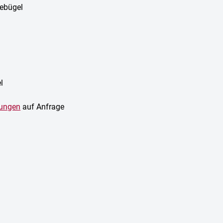
tebügel
l
sungen
auf Anfrage