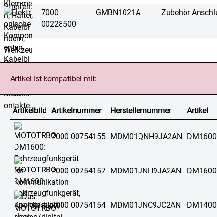
7000
GMBN1021A
Zubehör Anschlu
00228500
Artikel ist kompatibel mit:
Artikelbild
Artikelnummer
Herstellernummer
Artikel
7000 00754155
MDM01QNH9JA2AN
DM1600
7000 00754157
MDM01JNH9JA2AN
DM1600
7000 00754154
MDM01JNC9JC2AN
DM1400