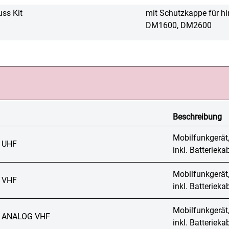
ss Kit
mit Schutzkappe für h
DM1600, DM2600
Beschreibung
Mobilfunkgerät
 UHF
inkl. Batteriek
Mobilfunkgerät
 VHF
inkl. Batteriek
Mobilfunkgerät
 ANALOG VHF
inkl. Batteriek