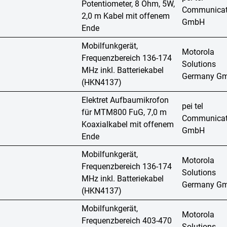
Potentiometer, 8 Ohm, 5W,
Communicat
2,0 m Kabel mit offenem
GmbH
Ende
Mobilfunkgerät,
Motorola
Frequenzbereich 136-174
Solutions
MHz inkl. Batteriekabel
Germany G
(HKN4137)
Elektret Aufbaumikrofon
pei tel
für MTM800 FuG, 7,0 m
Communicat
Koaxialkabel mit offenem
GmbH
Ende
Mobilfunkgerät,
Motorola
Frequenzbereich 136-174
Solutions
MHz inkl. Batteriekabel
Germany G
(HKN4137)
Mobilfunkgerät,
Motorola
Frequenzbereich 403-470
Solutions