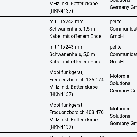
MHz inkl. Batteriekabel
Germany G
(HKN4137)
mit 11x243 mm
pei tel
Schwanenhals, 1,5 m
Communicat
Kabel mit offenem Ende
GmbH
mit 11x243 mm
pei tel
Schwanenhals, 5,0 m
Communicat
Kabel mit offenem Ende
GmbH
Mobilfunkgerät,
Motorola
Frequenzbereich 136-174
Solutions
MHz inkl. Batteriekabel
Germany G
(HKN4137)
Mobilfunkgerät,
Motorola
Frequenzbereich 403-470
Solutions
MHz inkl. Batteriekabel
Germany G
(HKN4137)