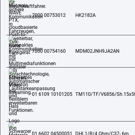
7000 00753012
HK2182A
7000 00754160
MDM02JNH9JA2AN
01 6109 10101205
TM110/TF/V6856/Sh.15x5
01 6602 04500051
DHL1/R/4 Ohm/C37- 6m