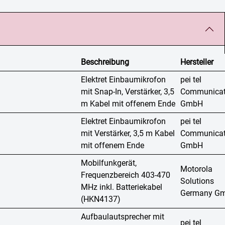
Beschreibung
Hersteller
Elektret Einbaumikrofon
pei tel
mit Snap-In, Verstärker, 3,5
Communicat
m Kabel mit offenem Ende
GmbH
Elektret Einbaumikrofon
pei tel
mit Verstärker, 3,5 m Kabel
Communicat
mit offenem Ende
GmbH
Mobilfunkgerät,
Motorola
Frequenzbereich 403-470
Solutions
MHz inkl. Batteriekabel
Germany G
(HKN4137)
Aufbaulautsprecher mit
pei tel