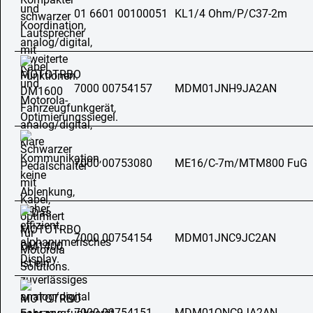
01 6601 00100051
KL1/4 Ohm/P/C37-2m
7000 00754157
MDM01JNH9JA2AN
7000 00753080
ME16/C-7m/MTM800 FuG
7000 00754154
MDM01JNC9JC2AN
7000 00754151
MDM01QNC9JA2AN