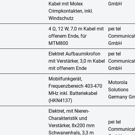
Kabel mit Molex
GmbH
Crimpkontakten, inkl.
Windschutz
4 Ω, 12 W, 7,0 m Kabel mit
pei tel
offenem Ende, für
Communicat
MTM800
GmbH
Elektret Aufbaumikrofon
pei tel
mit Verstärker, 3,0 m Kabel
Communicat
mit offenem Ende
GmbH
Mobilfunkgerät,
Motorola
Frequenzbereich 403-470
Solutions
MHz inkl. Batteriekabel
Germany G
(HKN4137)
Elektret, mit Nieren-
Charakteristik und
pei tel
Verstärker, 8x200 mm
Communicat
Schwanenhals, 3,3 m