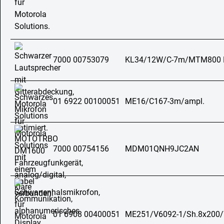
7000 00753079
KL34/12W/C-7m/MTM800 
01 6922 00100051
ME16/C167-3m/ampl.
7000 00754156
MDM01QNH9JC2AN
01 6908 00400051
ME251/V6092-1/Sh.8x200