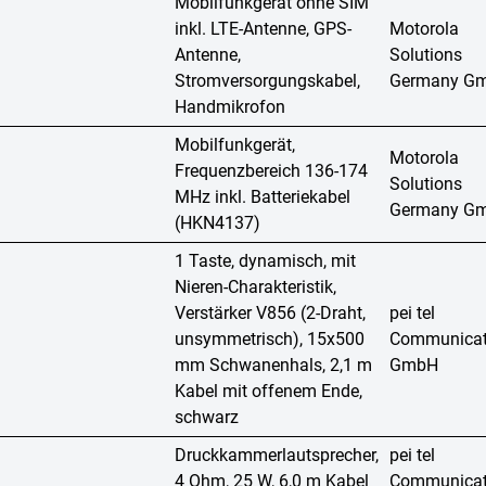
Mobilfunkgerät ohne SIM
inkl. LTE-Antenne, GPS-
Motorola
Antenne,
Solutions
Stromversorgungskabel,
Germany G
Handmikrofon
Mobilfunkgerät,
Motorola
Frequenzbereich 136-174
Solutions
MHz inkl. Batteriekabel
Germany G
(HKN4137)
1 Taste, dynamisch, mit
Nieren-Charakteristik,
Verstärker V856 (2-Draht,
pei tel
unsymmetrisch), 15x500
Communicat
mm Schwanenhals, 2,1 m
GmbH
Kabel mit offenem Ende,
schwarz
Druckkammerlautsprecher,
pei tel
4 Ohm, 25 W, 6,0 m Kabel
Communicat