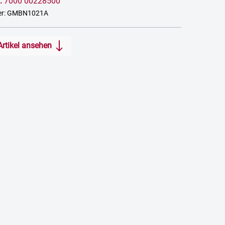
:
7000 00228500
er: GMBN1021A
Artikel ansehen