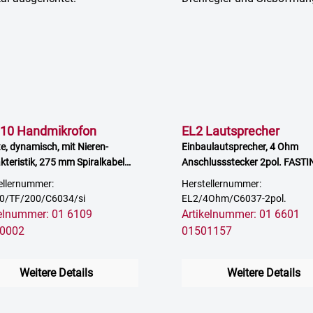
10 Handmikrofon
EL2 Lautsprecher
e, dynamisch, mit Nieren-
Einbaulautsprecher, 4 Ohm
kteristik, 275 mm Spiralkabel
Anschlussstecker 2pol. FASTI
fenem Ende, silber
FASTON
ellernummer:
Herstellernummer:
0/TF/200/C6034/si
EL2/4Ohm/C6037-2pol.
kelnummer: 01 6109
Artikelnummer: 01 6601
0002
01501157
Weitere Details
Weitere Details