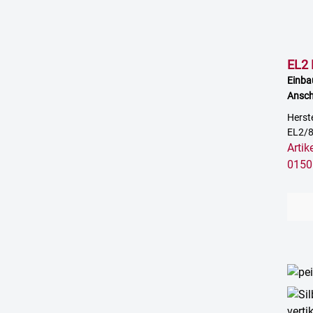
EL2 
Einba
Ansch
FAST
Herst
EL2/
Arti
0150