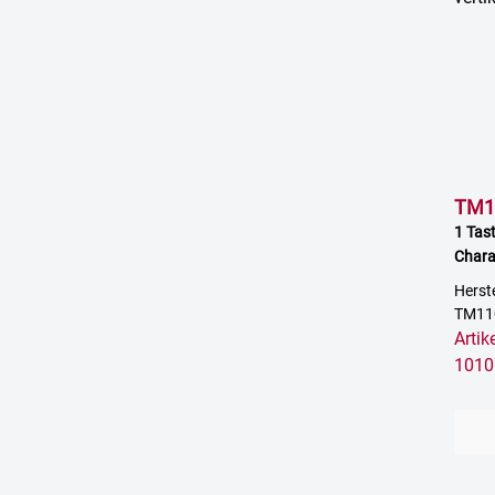
TM1
1 Tast
Chara
mit of
Herst
TM11
Arti
1010