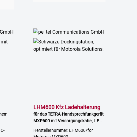
LHM600 Kfz Ladehalterung
enem
für das TETRA-Handsprechfunkgerät
MXP600 mit Versorgungskabel, LED
Anzeige
/C-
Herstellernummer: LHM600/for
Motorola MXP600