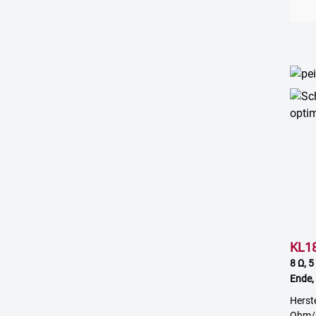
KL18
8 Ω, 5
Ende,
Herst
Ohm/