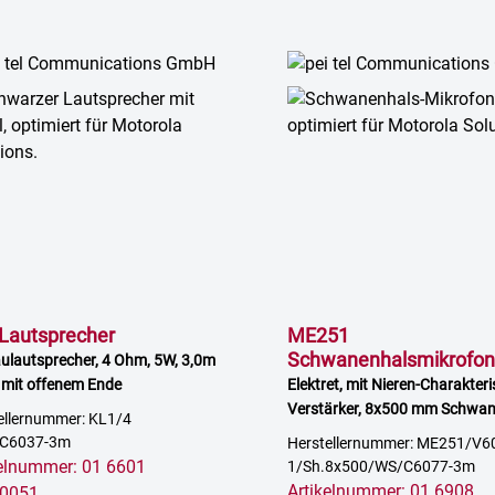
Lautsprecher
ME251
Schwanenhalsmikrofon
ulautsprecher, 4 Ohm, 5W, 3,0m
 mit offenem Ende
Elektret, mit Nieren-Charakteri
Verstärker, 8x500 mm Schwan
ellernummer: KL1/4
3,0 m Kabel mit offenem Ende, 
C6037-3m
Herstellernummer: ME251/V6
Windschutz
kelnummer: 01 6601
1/Sh.8x500/WS/C6077-3m
Artikelnummer: 01 6908
0051