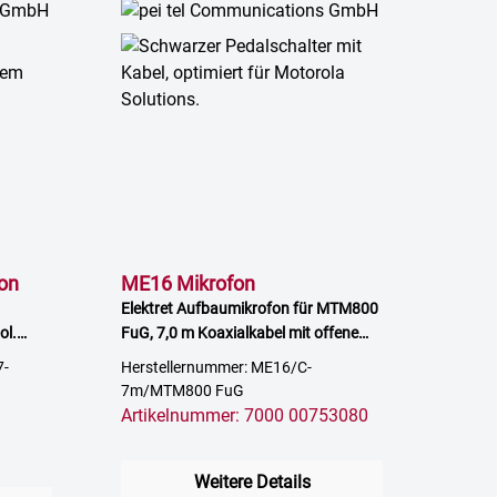
on
ME16 Mikrofon
Elektret Aufbaumikrofon für MTM800
ol.
FuG, 7,0 m Koaxialkabel mit offenem
Ende
7-
Herstellernummer: ME16/C-
7m/MTM800 FuG
Artikelnummer: 7000 00753080
Weitere Details