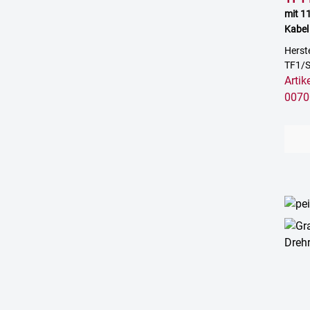
mit 1
Kabel
Herst
TF1/
Arti
0070