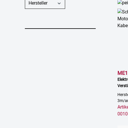
Hersteller
ME16
Elekt
Verst
Ende
Herst
3m/a
Arti
0010