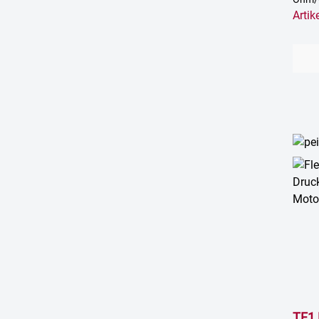
Arti
TF1 