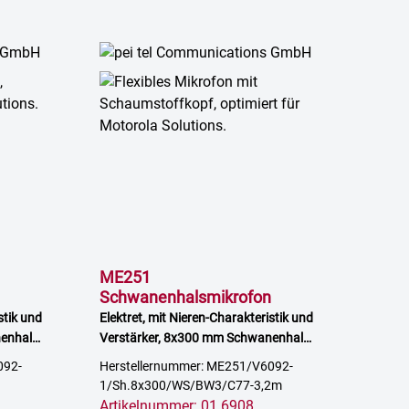
ME251
Schwanenhalsmikrofon
stik und
Elektret, mit Nieren-Charakteristik und
enhals,
Verstärker, 8x300 mm Schwanenhals,
inkl.
3,2 m Kabel mit offenem Ende, inkl.
092-
Herstellernummer: ME251/V6092-
Windschutz
1/Sh.8x300/WS/BW3/C77-3,2m
Artikelnummer: 01 6908