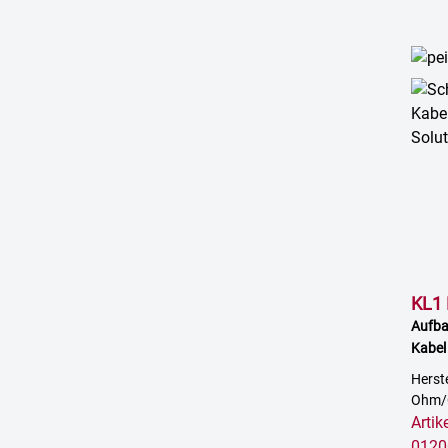
KL1 
Aufba
Kabel
Herst
Ohm/
Arti
0120