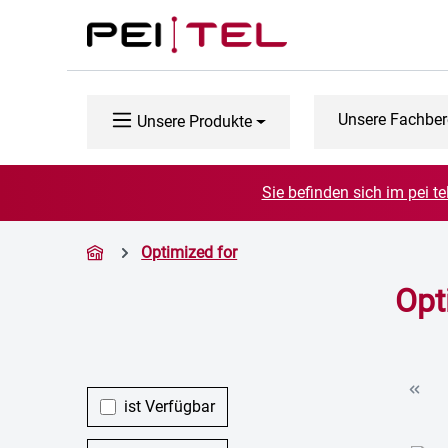
 Hauptinhalt springen
Zur Suche springen
Zur Hauptnavigation springen
Unsere Fachber
Unsere Produkte
Sie befinden sich im pei t
Optimized for
Opt
ist Verfügbar