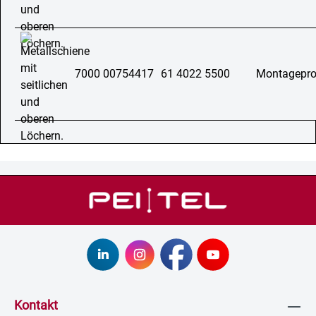
7000 00754417
61 4022 5500
Montageprof
Kontakt