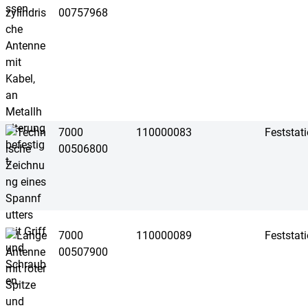
00757968
7000
110000083
Feststat
00506800
7000
110000089
Feststat
00507900