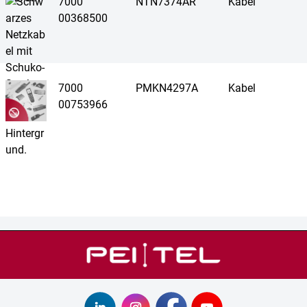
7000
NTN7374AR
Kabel
00368500
7000
PMKN4297A
Kabel
00753966