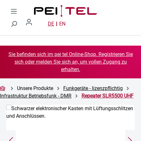
Zum Hauptinhalt springen
DE
EN
Sie befinden sich im pei tel Online-Shop. Registrieren Sie
sich oder melden Sie sich an, um vollen Zugang zu
erhalten.
Unsere Produkte
Funkgeräte - lizenzpflichtig
Infrastruktur Betriebsfunk - DMR
Repeater SLR5500 UHF
Bildergalerie überspringen