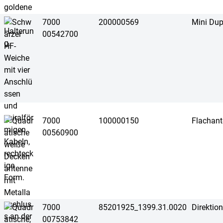
7000
200000569
Mini Du
00542700
7000
100000150
Flachan
00560900
7000
85201925_1399.31.0020
Direktio
00753842