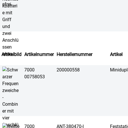
Artikelbild
Artikelnummer
Herstellernummer
Artikel
7000
200000558
Minidupl
00758053
7000
ANT-380470-I
Feststat