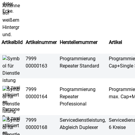
Artikelbild
Artikelnummer
Herstellernummer
Artikel
7999
Programmierung
Programmier
00000163
Repeater Standard
Cap+Single 
7999
Programmierung
Programmier
00000164
Repeater
max. Cap+Mu
Professional
7999
Servicedienstleistung,
Servicediens
00000168
Abgleich Duplexer
6 Kreise