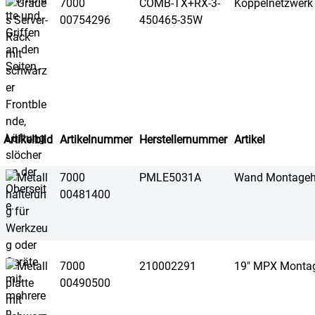
7000
COMB-TX+RX-3-
Koppelnetzwerk
00754296
450465-35W
Artikelbild
Artikelnummer
Herstellernummer
Artikel
7000
PMLE5031A
Wand Montageh
00481400
7000
210002291
19" MPX Montag
00490500