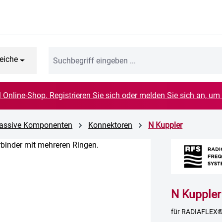
eiche
el Online-Shop. Registrieren Sie sich oder melden Sie sich an, um
 Passive Komponenten
Konnektoren
N Kuppler
N Kuppler
für RADIAFLEX®