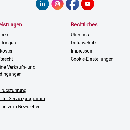
leistungen
Rechtliches
uren
Über uns
ndungen
Datenschutz
kosten
Impressum
fsrecht
Cookie-Einstellungen
ine Verkaufs- und
edingungen
rückführung
ei tel Serviceprogramm
ng zum Newsletter