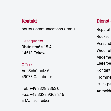
Kontakt
Dienst
pei tel Communications GmbH
Reparat
Rückse
Headquarter
Versand
Rheinstraße 15 A
Widerru
14513 Teltow
Allgeme
Lieferb
Office
Kontakt
Am Schürholz 6
49078 Osnabrück
Trommel
PSP - p
Tel.: +49 3328 9363-0
Anmeldu
Fax: +49 3328 9363-216
E-Mail schreiben