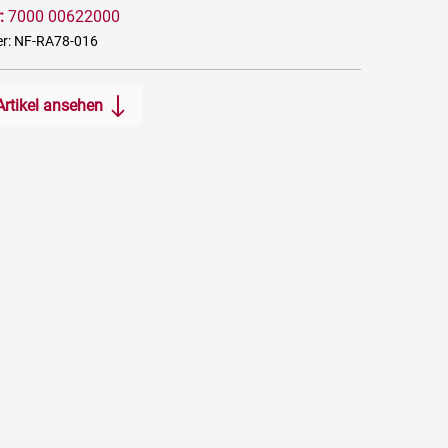
:
7000 00622000
er: NF-RA78-016
Artikel ansehen