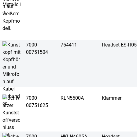
7000
754411
Headset ES-H0
00751504
7000
RLN5500A
Klammer
00751625
7000
HKLN4605A
Headset