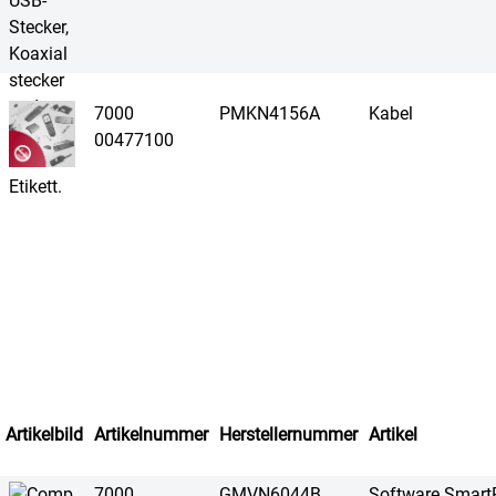
7000
PMKN4156A
Kabel
00477100
Artikelbild
Artikelnummer
Herstellernummer
Artikel
7000
GMVN6044B
Software Smar