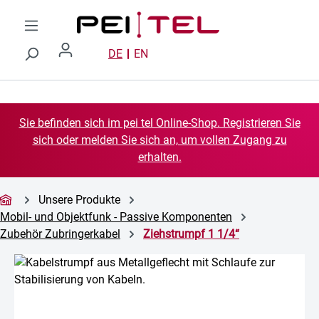
Zum Hauptinhalt springen
DE
EN
Sie befinden sich im pei tel Online-Shop. Registrieren Sie
sich oder melden Sie sich an, um vollen Zugang zu
erhalten.
Unsere Produkte
Mobil- und Objektfunk - Passive Komponenten
Zubehör Zubringerkabel
Ziehstrumpf 1 1/4“
Bildergalerie überspringen