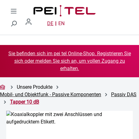
Zum Hauptinhalt springen
DE
EN
Sie befinden sich im pei tel Online-Shop. Registrieren Sie
sich oder melden Sie sich an, um vollen Zugang zu
erhalten.
Unsere Produkte
Mobil- und Objektfunk - Passive Komponenten
Passiv DAS
Tapper 10 dB
Bildergalerie überspringen