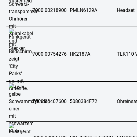
7000 00218900
PMLN6129A
Headset
7000 00754276
HK2187A
TLK110 
7000 00407600
5080384F72
Ohreinsa