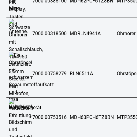
7000 00385100
MDH62PCF6TZ8BN
MTP350
7000 00318500
MDRLN4941A
Ohrhörer
7000 00758279
RLN6511A
Ohrstöps
7000 00753516
MDH63PCH6TZ8BN
MTP355