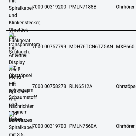
7000 00319200
PMLN7188B
Ohrhörer
7000 00757799
MDH76TCN6TZ5AN
MXP660
7000 00758278
RLN6512A
Ohrstöps
7000 00319700
PMLN7560A
Ohrhörer