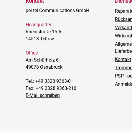
Kontakt
Dienst
pei tel Communications GmbH
Reparat
Rückse
Headquarter
Versand
Rheinstraße 15 A
Widerru
14513 Teltow
Allgeme
Lieferb
Office
Kontakt
Am Schürholz 6
49078 Osnabrück
Trommel
PSP - p
Tel.: +49 3328 9363-0
Anmeldu
Fax: +49 3328 9363-216
E-Mail schreiben