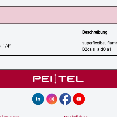
Beschreibung
superflexibel, fla
l 1/4“
B2ca s1a dO a1