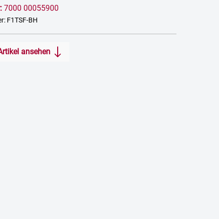
:
7000 00055900
er: F1TSF-BH
Artikel ansehen