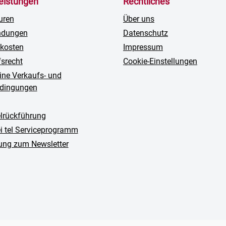
leistungen
Rechtliches
uren
Über uns
ndungen
Datenschutz
kosten
Impressum
fsrecht
Cookie-Einstellungen
ine Verkaufs- und
edingungen
rückführung
ei tel Serviceprogramm
ng zum Newsletter