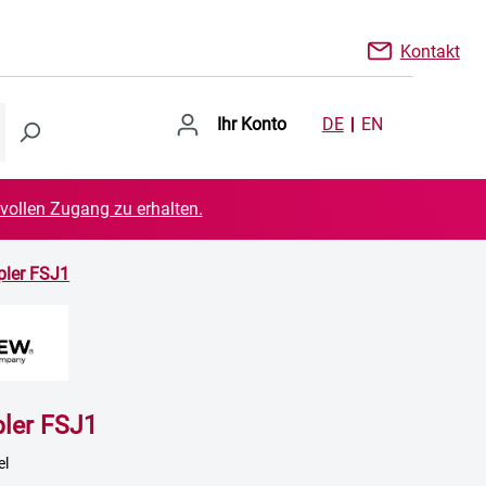
Kontakt
Ihr Konto
DE
EN
 vollen Zugang zu erhalten.
ler FSJ1
ler FSJ1
el