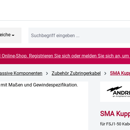
eiche
el Online-Shop. Registrieren Sie sich oder melden Sie sich an, um
 Passive Komponenten
Zubehör Zubringerkabel
SMA Kupp
SMA Kupp
für FSJ1-50 Kab