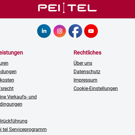
leistungen
Rechtliches
uren
Über uns
ndungen
Datenschutz
kosten
Impressum
fsrecht
Cookie-Einstellungen
ine Verkaufs- und
edingungen
rückführung
ei tel Serviceprogramm