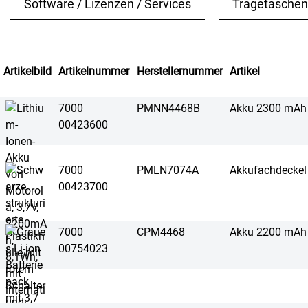
Software / Lizenzen / Services
Tragetaschen
Artikelbild
Artikelnummer
Herstellernummer
Artikel
7000
PMNN4468B
Akku 2300 mAh
00423600
7000
PMLN7074A
Akkufachdeckel
00423700
7000
CPM4468
Akku 2200 mAh
00754023