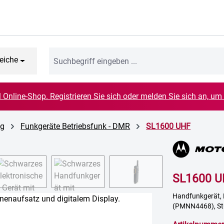
eiche
el Online-Shop. Registrieren Sie sich oder melden Sie sich an, um
ig
Funkgeräte Betriebsfunk - DMR
SL1600 UHF
SL1600 U
Handfunkgerät, 
(PMNN4468), St