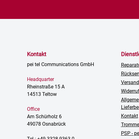
Kontakt
Dienst
pei tel Communications GmbH
Reparat
Rückse
Headquarter
Versand
Rheinstraße 15 A
Widerru
14513 Teltow
Allgeme
Lieferb
Office
Kontakt
Am Schürholz 6
49078 Osnabrück
Trommel
PSP - p
Tel.: +49 3328 9363-0