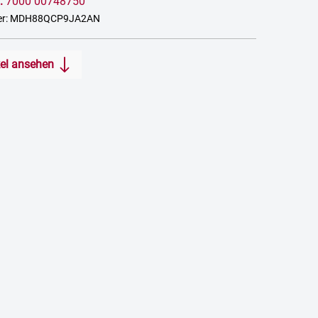
:
7000 00748750
mer: MDH88QCP9JA2AN
kel ansehen