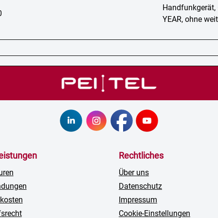
Handfunkgerät,
0
YEAR, ohne wei
leistungen
Rechtliches
uren
Über uns
ndungen
Datenschutz
kosten
Impressum
fsrecht
Cookie-Einstellungen