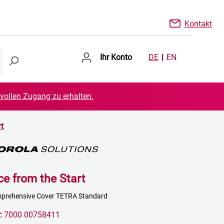
Kontakt
Ihr Konto
DE
EN
 vollen Zugang zu erhalten.
rt
ce from the Start
mprehensive Cover TETRA Standard
:
7000 00758411