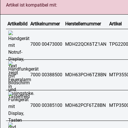
Artikel ist kompatibel mit:
Artikelbild
Artikelnummer
Herstellernummer
Artikel
7000 00473000
MDH22QCK6TZ1AN
TPG220
7000 00388500
MDH63PCH6TZ8BN
MTP355
7000 00385100
MDH62PCF6TZ8BN
MTP350