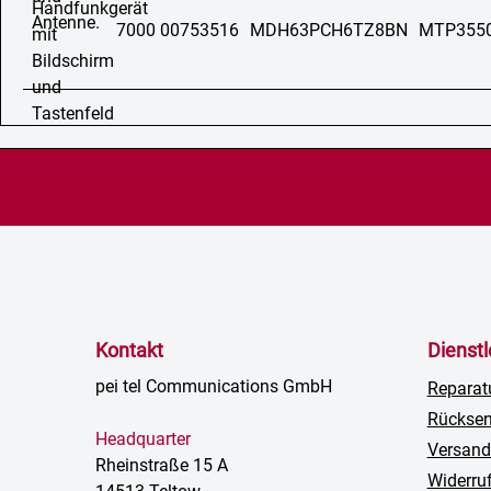
7000 00753516
MDH63PCH6TZ8BN
MTP355
Kontakt
Dienst
pei tel Communications GmbH
Reparat
Rückse
Headquarter
Versand
Rheinstraße 15 A
Widerru