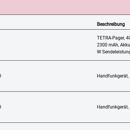
Beschreibung
TETRA-Pager, 40
0
2300 mAh, Akkud
W Sendeleistun
0
Handfunkgerät,
0
Handfunkgerät,