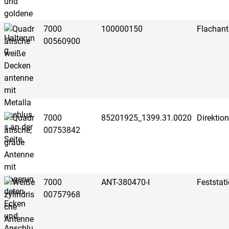
7000
100000150
Flachan
00560900
7000
85201925_1399.31.0020
Direktio
00753842
7000
ANT-380470-I
Feststat
00757968