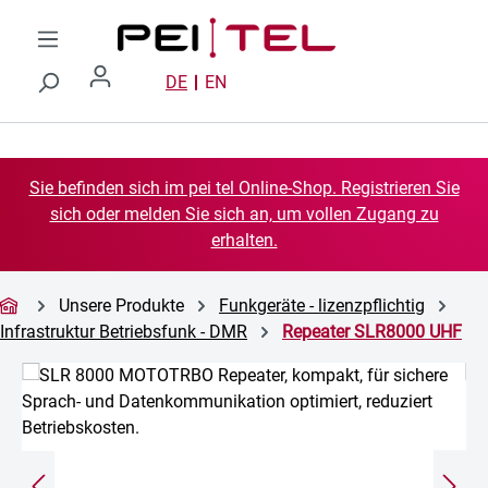
Zum Hauptinhalt springen
DE
EN
Sie befinden sich im pei tel Online-Shop. Registrieren Sie
sich oder melden Sie sich an, um vollen Zugang zu
erhalten.
Unsere Produkte
Funkgeräte - lizenzpflichtig
Infrastruktur Betriebsfunk - DMR
Repeater SLR8000 UHF
Bildergalerie überspringen