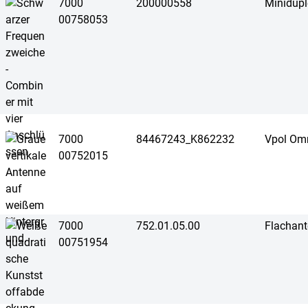
7000
200000558
Minidupl
00758053
7000
84467243_K862232
Vpol Om
00752015
7000
752.01.05.00
Flachan
00751954