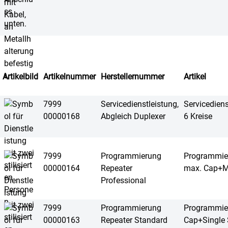
Artikelbild
Artikelnummer
Herstellernummer
Artikel
7999
Servicedienstleistung,
Servicediens
00000168
Abgleich Duplexer
6 Kreise
7999
Programmierung
Programmier
00000164
Repeater
max. Cap+Mu
Professional
7999
Programmierung
Programmier
00000163
Repeater Standard
Cap+Single 