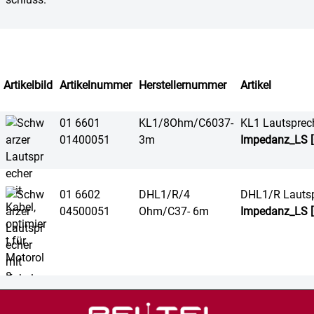
Artikelbild
Artikelnummer
Herstellernummer
Artikel
01 6601
KL1/8Ohm/C6037-
KL1 Lautsprec
01400051
3m
Impedanz_LS [
01 6602
DHL1/R/4
DHL1/R Lautsp
04500051
Ohm/C37- 6m
Impedanz_LS [