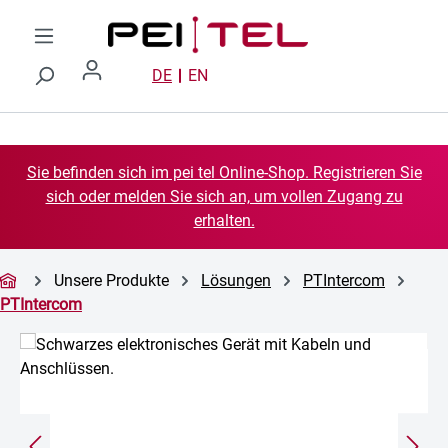
Zum Hauptinhalt springen
DE
EN
Sie befinden sich im pei tel Online-Shop. Registrieren Sie
sich oder melden Sie sich an, um vollen Zugang zu
erhalten.
Unsere Produkte
Lösungen
PTIntercom
PTIntercom
Bildergalerie überspringen