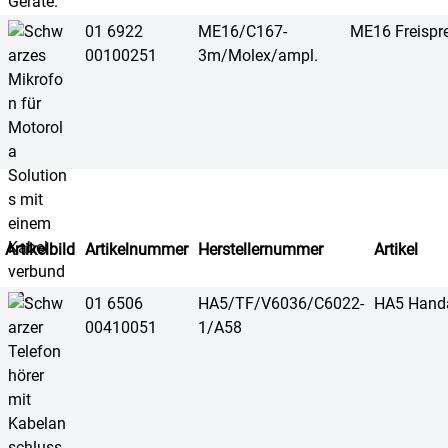
01 6922
ME16/C167-
ME16 Freispr
00100251
3m/Molex/ampl.
Artikelbild
Artikelnummer
Herstellernummer
Artikel
01 6506
HA5/TF/V6036/C6022-
HA5 Hand
00410051
1/A58