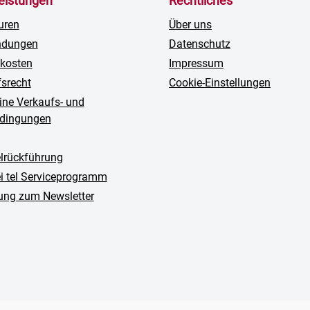
leistungen
Rechtliches
uren
Über uns
ndungen
Datenschutz
kosten
Impressum
fsrecht
Cookie-Einstellungen
ine Verkaufs- und
edingungen
rückführung
ei tel Serviceprogramm
ng zum Newsletter