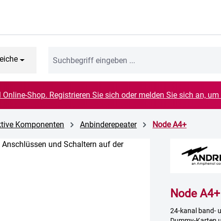
eiche
el Online-Shop. Registrieren Sie sich oder melden Sie sich an, um
Aktive Komponenten
Anbinderepeater
Node A4+
Node A4+
24-kanal band- u
Dummy-Karten un