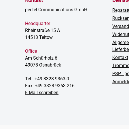
Kontakt
Dienst
pei tel Communications GmbH
Reparat
Rückse
Headquarter
Versand
Rheinstraße 15 A
Widerru
14513 Teltow
Allgeme
Lieferb
Office
Kontakt
Am Schürholz 6
49078 Osnabrück
Trommel
PSP - p
Tel.: +49 3328 9363-0
Anmeldu
Fax: +49 3328 9363-216
E-Mail schreiben