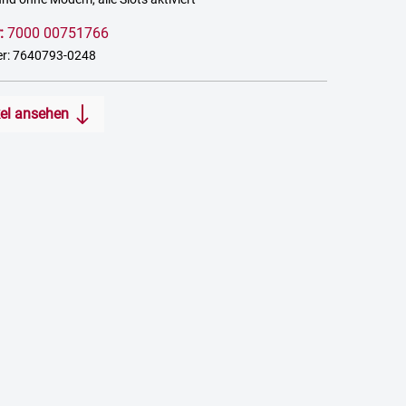
:
7000 00751766
er: 7640793-0248
kel ansehen