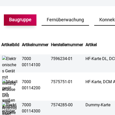
Baugruppe
Fernüberwachung
Konnek
Artikelbild
Artikelnummer
Herstellernummer
Artikel
7000
7596234-01
HF-Karte DL, D
00114100
7000
7575751-01
HF-Karte, DCM 
00114200
7000
7574285-00
Dummy-Karte
00114300