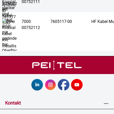
00752111
7000
7605117-00
HF Kabel Mu
00752112
Kontakt