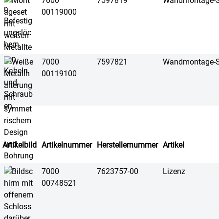
7000
7597819
Wandmontage-S
00119000
7000
7597821
Wandmontage-S
00119100
Artikelbild
Artikelnummer
Herstellernummer
Artikel
7000
7623757-00
Lizenz
00748521