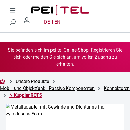
Zum Hauptinhalt springen
DE
EN
Sie befinden sich im pei tel Online-Shop. Registrieren Sie
sich oder melden Sie sich an, um vollen Zugang zu
erhalten.
Unsere Produkte
Mobil- und Objektfunk - Passive Komponenten
Konnektoren
N Kuppler RCT5
Bildergalerie überspringen