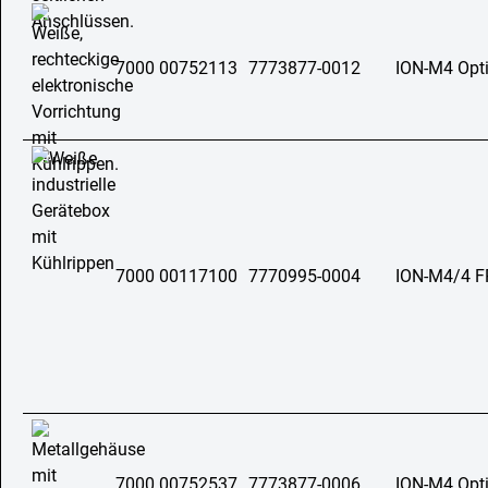
7000 00752113
7773877-0012
ION-M4 Opt
7000 00117100
7770995-0004
ION-M4/4 FR
7000 00752537
7773877-0006
ION-M4 Opt