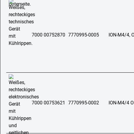
7000 00752870
7770995-0005
ION-M4/4, O
7000 00753621
7770995-0002
ION-M4/4 O