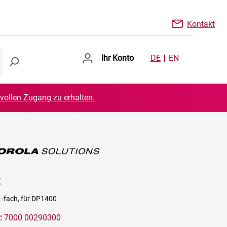
Kontakt
Ihr Konto
DE
EN
 vollen Zugang zu erhalten.
t
1-fach, für DP1400
:
7000 00290300