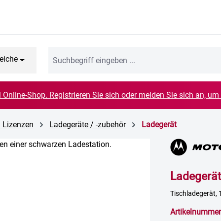
eiche
el Online-Shop. Registrieren Sie sich oder melden Sie sich an, um
d Lizenzen
Ladegeräte / -zubehör
Ladegerät
Ladegerä
Tischladegerät, 
Artikelnummer