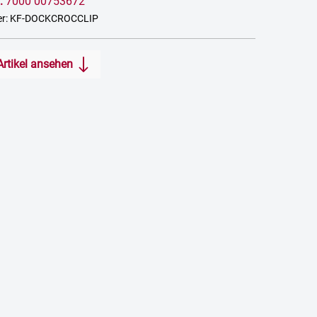
:
7000 00753672
er: KF-DOCKCROCCLIP
Artikel ansehen