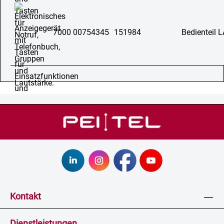
7000 00754345
151984
Bedienteil 
Kontakt
Dienstleistungen