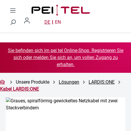
Zum Hauptinhalt springen
DE
EN
Sie befinden sich im pei tel Online-Shop. Registrieren Sie
sich oder melden Sie sich an, um vollen Zugang zu
erhalten.
Unsere Produkte
Lösungen
LARDIS:ONE
Kabel LARDIS:ONE
Bildergalerie überspringen