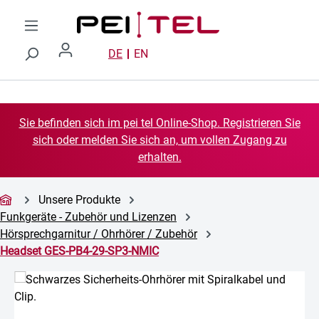
Zum Hauptinhalt springen
DE
EN
Sie befinden sich im pei tel Online-Shop. Registrieren Sie
sich oder melden Sie sich an, um vollen Zugang zu
erhalten.
Unsere Produkte
Funkgeräte - Zubehör und Lizenzen
Hörsprechgarnitur / Ohrhörer / Zubehör
Headset GES-PB4-29-SP3-NMIC
Bildergalerie überspringen